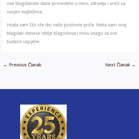
ove blagdanske dane provedete u miru, zdravlju i sreći sa
svojim najbližima.
Hvala vam što ste dio naše poslovne priče. Neka vam ovaj
blagdan donese obilje blagoslova i novu snagu za sve
buduće uspjehe.
←
Previous Članak
Next Članak
→