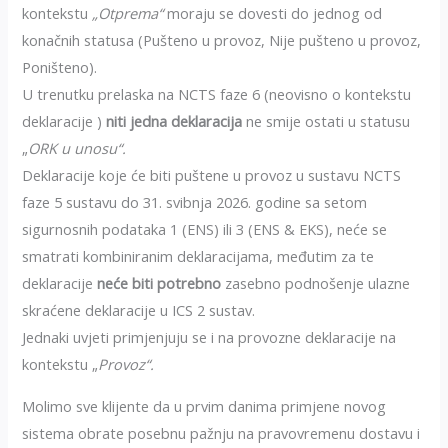
kontekstu
„Otprema“
moraju se dovesti do jednog od
konačnih statusa (Pušteno u provoz, Nije pušteno u provoz,
Poništeno).
U trenutku prelaska na NCTS faze 6 (neovisno o kontekstu
deklaracije )
niti jedna deklaracija
ne smije ostati u statusu
„
ORK u unosu“.
Deklaracije koje će biti puštene u provoz u sustavu NCTS
faze 5 sustavu do 31. svibnja 2026. godine sa setom
sigurnosnih podataka 1 (ENS) ili 3 (ENS & EKS), neće se
smatrati kombiniranim deklaracijama, međutim za te
deklaracije
neće biti potrebno
zasebno podnošenje ulazne
skraćene deklaracije u ICS 2 sustav.
Jednaki uvjeti primjenjuju se i na provozne deklaracije na
kontekstu „
Provoz“.
Molimo sve klijente da u prvim danima primjene novog
sistema obrate posebnu pažnju na pravovremenu dostavu i