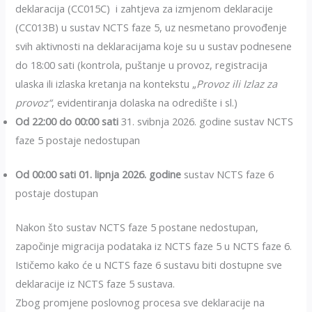
deklaracija (CC015C) i zahtjeva za izmjenom deklaracije
(CC013B) u sustav NCTS faze 5, uz nesmetano provođenje
svih aktivnosti na deklaracijama koje su u sustav podnesene
do 18:00 sati (kontrola, puštanje u provoz, registracija
ulaska ili izlaska kretanja na kontekstu „
Provoz ili Izlaz za
provoz“
, evidentiranja dolaska na odredište i sl.)
Od 22:00 do 00:00 sati
31. svibnja 2026. godine sustav NCTS
faze 5 postaje nedostupan
Od 00:00 sati 01. lipnja 2026. godine
sustav NCTS faze 6
postaje dostupan
Nakon što sustav NCTS faze 5 postane nedostupan,
započinje migracija podataka iz NCTS faze 5 u NCTS faze 6.
Ističemo kako će u NCTS faze 6 sustavu biti dostupne sve
deklaracije iz NCTS faze 5 sustava.
Zbog promjene poslovnog procesa sve deklaracije na