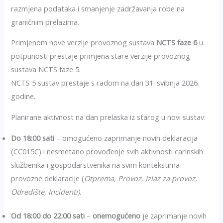
razmjena podataka i smanjenje zadržavanja robe na
graničnim prelazima.
Primjenom nove verzije provoznog sustava
NCTS faze 6
u
potpunosti prestaje primjena stare verzije provoznog
sustava NCTS faze 5.
NCTS 5 sustav prestaje s radom na dan 31. svibnja 2026.
godine.
Planirane aktivnost na dan prelaska iz starog u novi sustav:
Do 18:00 sati
– omogućeno zaprimanje novih deklaracija
(CC015C) i nesmetano provođenje svih aktivnosti carinskih
službenika i gospodarstvenika na svim kontekstima
provozne deklaracije (
Otprema, Provoz, Izlaz za provoz,
Odredište, Incidenti).
Od 18:00 do 22:00 sati
–
onemogućeno
je zaprimanje novih